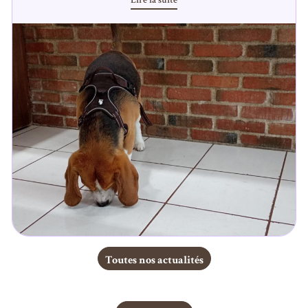
Lire la suite
Prévoyez à l'avance vos rdv surtout si c'est un jour en particulier, ce
Voilà, des petites informations, qui je pense, peut vous servir
sera plus simple pour moi comme pour vous pour que je puisse vous
À bientôt,
satisfaire au mieux.
Et
puis je prends des vacances à partir du 22 Avril 13h et je reviens le
9 Mai à 9h.
Toutes nos actualités