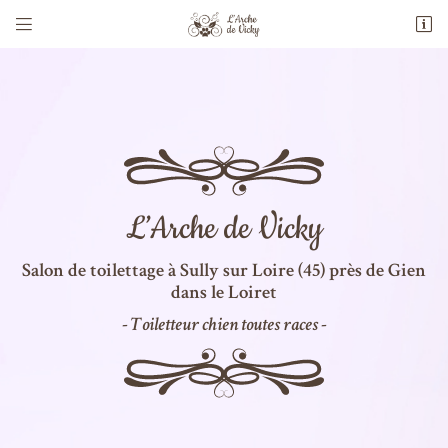


30 Rue du Faubourg St François
45600 SULLY-SUR-LOIRE
09 50 54 19 36
Vous pouvez nous contacter aux numéro suivant :
09 50 54 19 36
Toilettage pour chien
à Sully-sur-Loire (45) près
de Gien dans le Loiret
Adresse email de réception

Laissez-nous chouchouter
votre fidèle compagnon
En cochant cette case, vous consentez à recevoir nos propositions commerciales à l'adresse email
indiqué ci-dessus. Vous pouvez vous désinscrire à tout moment en utilisant
le formulaire de
désinscription
.
Inscription