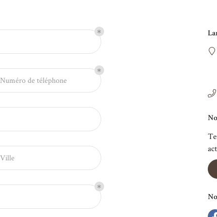
t
le
La
Numéro de téléphone
No
Te
ac
Ville
No