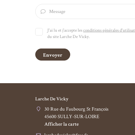
Message

J'ai lu et j'accepte les
conditions générales d'utilisa
du site
Larche De Vicky
.
Envoyer
Larche De Vicky
30 Rue du Faubourg St François
45600 SULLY-SUR-LOIRE
Afficher la carte