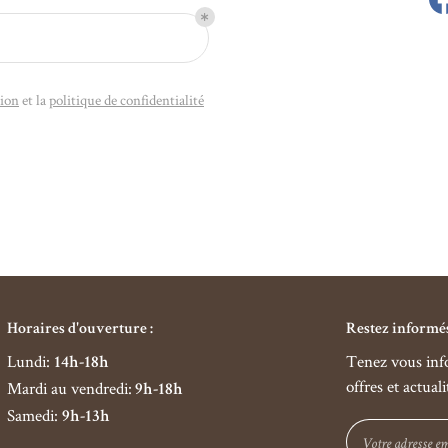
tion
et la
politique de confidentialité
Horaires d'ouverture :
Restez informé
Lundi
:
Tenez vous inf
14h-18h
offres et actuali
Mardi au vendredi
:
9h-18h
Samedi
:
9h-13h