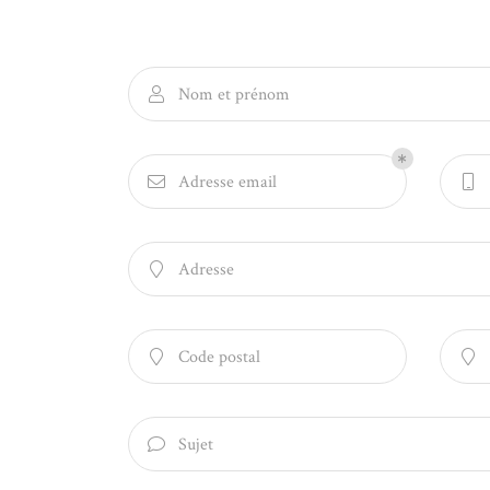
email indiqué ci-dessus. Vous pouvez vous désinscrire à tout moment en utilisan
formulaire de désinscription
.
Inscription
Nom et prénom

Adresse email


Adresse

Code postal


Sujet
