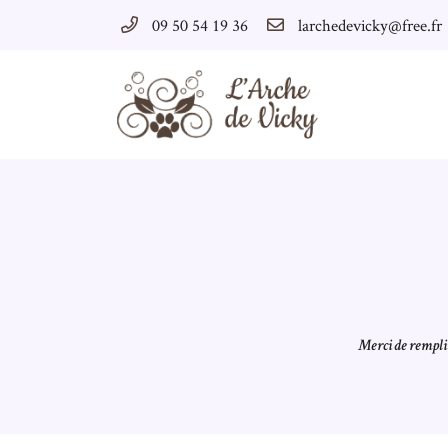
09 50 54 19 36
30 Rue du Faubourg St François
45600 SULLY-SUR-LOIRE
09 50 54 19 36
Vous pouvez nous contacter aux 
09 50 54 19 36
Merci de remplir
Adresse email de réception

En cochant cette case, vous consentez à recevoir nos propositions commerciales à